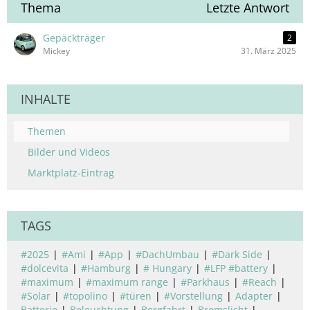
Thema
Letzte Antwort
Gepäckträger
2
Mickey
31. März 2025
INHALTE
Themen
Bilder und Videos
Marktplatz-Eintrag
TAGS
#2025
#Ami
#App
#DachUmbau
#Dark Side
#dolcevita
#Hamburg
# Hungary
#LFP #battery
#maximum
#maximum range
#Parkhaus
#Reach
#Solar
#topolino
#türen
#Vorstellung
Adapter
Batterie
Beleuchtung
Bergfahrt
Bremslicht