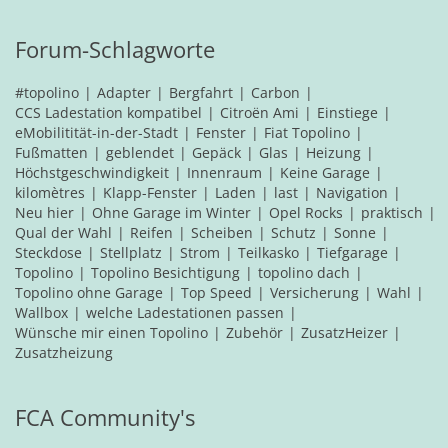
Forum-Schlagworte
#topolino
Adapter
Bergfahrt
Carbon
CCS Ladestation kompatibel
Citroën Ami
Einstiege
eMobilitität-in-der-Stadt
Fenster
Fiat Topolino
Fußmatten
geblendet
Gepäck
Glas
Heizung
Höchstgeschwindigkeit
Innenraum
Keine Garage
kilomètres
Klapp-Fenster
Laden
last
Navigation
Neu hier
Ohne Garage im Winter
Opel Rocks
praktisch
Qual der Wahl
Reifen
Scheiben
Schutz
Sonne
Steckdose
Stellplatz
Strom
Teilkasko
Tiefgarage
Topolino
Topolino Besichtigung
topolino dach
Topolino ohne Garage
Top Speed
Versicherung
Wahl
Wallbox
welche Ladestationen passen
Wünsche mir einen Topolino
Zubehör
ZusatzHeizer
Zusatzheizung
FCA Community's