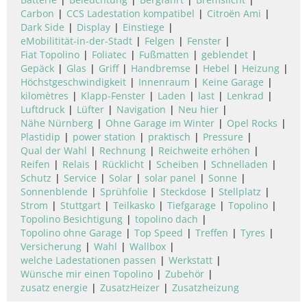
Carbon
CCS Ladestation kompatibel
Citroën Ami
Dark Side
Display
Einstiege
eMobilitität-in-der-Stadt
Felgen
Fenster
Fiat Topolino
Foliatec
Fußmatten
geblendet
Gepäck
Glas
Griff
Handbremse
Hebel
Heizung
Höchstgeschwindigkeit
Innenraum
Keine Garage
kilomètres
Klapp-Fenster
Laden
last
Lenkrad
Luftdruck
Lüfter
Navigation
Neu hier
Nähe Nürnberg
Ohne Garage im Winter
Opel Rocks
Plastidip
power station
praktisch
Pressure
Qual der Wahl
Rechnung
Reichweite erhöhen
Reifen
Relais
Rücklicht
Scheiben
Schnelladen
Schutz
Service
Solar
solar panel
Sonne
Sonnenblende
Sprühfolie
Steckdose
Stellplatz
Strom
Stuttgart
Teilkasko
Tiefgarage
Topolino
Topolino Besichtigung
topolino dach
Topolino ohne Garage
Top Speed
Treffen
Tyres
Versicherung
Wahl
Wallbox
welche Ladestationen passen
Werkstatt
Wünsche mir einen Topolino
Zubehör
zusatz energie
ZusatzHeizer
Zusatzheizung