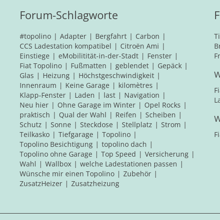
Forum-Schlagworte
F
#topolino
Adapter
Bergfahrt
Carbon
T
CCS Ladestation kompatibel
Citroën Ami
B
Einstiege
eMobilitität-in-der-Stadt
Fenster
F
Fiat Topolino
Fußmatten
geblendet
Gepäck
W
Glas
Heizung
Höchstgeschwindigkeit
Innenraum
Keine Garage
kilomètres
F
Klapp-Fenster
Laden
last
Navigation
L
Neu hier
Ohne Garage im Winter
Opel Rocks
praktisch
Qual der Wahl
Reifen
Scheiben
W
Schutz
Sonne
Steckdose
Stellplatz
Strom
Teilkasko
Tiefgarage
Topolino
F
Topolino Besichtigung
topolino dach
Topolino ohne Garage
Top Speed
Versicherung
Wahl
Wallbox
welche Ladestationen passen
Wünsche mir einen Topolino
Zubehör
ZusatzHeizer
Zusatzheizung