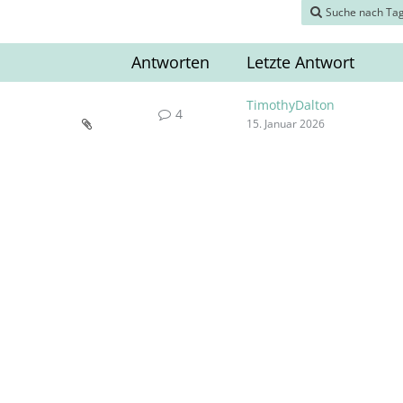
Suche nach Ta
Antworten
Letzte Antwort
TimothyDalton
4
15. Januar 2026