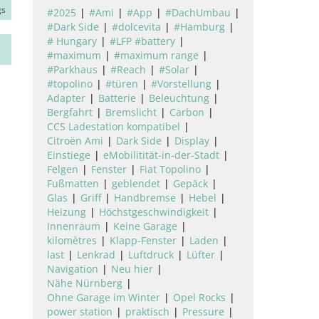
gs
#2025
#Ami
#App
#DachUmbau
#Dark Side
#dolcevita
#Hamburg
# Hungary
#LFP #battery
#maximum
#maximum range
#Parkhaus
#Reach
#Solar
#topolino
#türen
#Vorstellung
Adapter
Batterie
Beleuchtung
Bergfahrt
Bremslicht
Carbon
CCS Ladestation kompatibel
Citroën Ami
Dark Side
Display
Einstiege
eMobilitität-in-der-Stadt
Felgen
Fenster
Fiat Topolino
Fußmatten
geblendet
Gepäck
Glas
Griff
Handbremse
Hebel
Heizung
Höchstgeschwindigkeit
Innenraum
Keine Garage
kilomètres
Klapp-Fenster
Laden
last
Lenkrad
Luftdruck
Lüfter
Navigation
Neu hier
Nähe Nürnberg
Ohne Garage im Winter
Opel Rocks
power station
praktisch
Pressure