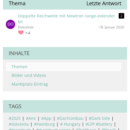
Thema
Letzte Antwort
Doppelte Reichweite mit Newtron range-extender
2
kit
DolceVolt
18. Januar 2026
4
INHALTE
Themen
Bilder und Videos
Marktplatz-Eintrag
TAGS
#2025
#Ami
#App
#DachUmbau
#Dark Side
#dolcevita
#Hamburg
# Hungary
#LFP #battery
#maximum
#maximum range
#Parkhaus
#Reach