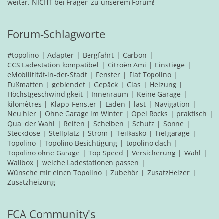
weiter. NICHT bei Fragen zu unserem Forum!
Forum-Schlagworte
#topolino
Adapter
Bergfahrt
Carbon
CCS Ladestation kompatibel
Citroën Ami
Einstiege
eMobilitität-in-der-Stadt
Fenster
Fiat Topolino
Fußmatten
geblendet
Gepäck
Glas
Heizung
Höchstgeschwindigkeit
Innenraum
Keine Garage
kilomètres
Klapp-Fenster
Laden
last
Navigation
Neu hier
Ohne Garage im Winter
Opel Rocks
praktisch
Qual der Wahl
Reifen
Scheiben
Schutz
Sonne
Steckdose
Stellplatz
Strom
Teilkasko
Tiefgarage
Topolino
Topolino Besichtigung
topolino dach
Topolino ohne Garage
Top Speed
Versicherung
Wahl
Wallbox
welche Ladestationen passen
Wünsche mir einen Topolino
Zubehör
ZusatzHeizer
Zusatzheizung
FCA Community's