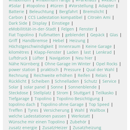
#Solar
#topolino
#türen
#Vorstellung
Adapter
Batterie
Beleuchtung
Bergfahrt
Bremslicht
Carbon
CCS Ladestation kompatibel
Citroën Ami
Dark Side
Display
Einstiege
eMobilitität-in-der-Stadt
Felgen
Fenster
Fiat Topolino
Fußmatten
geblendet
Gepäck
Glas
Griff
Handbremse
Hebel
Heizung
Höchstgeschwindigkeit
Innenraum
Keine Garage
kilomètres
Klapp-Fenster
Laden
last
Lenkrad
Luftdruck
Lüfter
Navigation
Neu hier
Nähe Nürnberg
Ohne Garage im Winter
Opel Rocks
power station
praktisch
Pressure
Qual der Wahl
Rechnung
Reichweite erhöhen
Reifen
Relais
Rücklicht
Scheiben
Schnelladen
Schutz
Service
Solar
solar panel
Sonne
Sonnenblende
Steckdose
Stellplatz
Strom
Stuttgart
Teilkasko
Tiefgarage
Topolino
Topolino Besichtigung
topolino dach
Topolino ohne Garage
Top Speed
Treffen
Tyres
Versicherung
Wahl
Wallbox
welche Ladestationen passen
Werkstatt
Wünsche mir einen Topolino
Zubehör
zusatz energie
ZusatzHeizer
Zusatzheizung