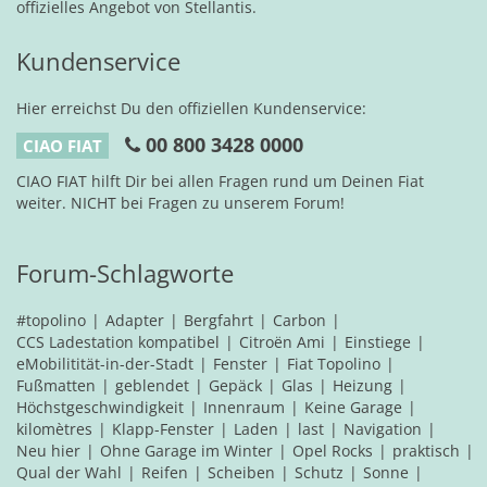
offizielles Angebot von Stellantis.
Kundenservice
Hier erreichst Du den offiziellen Kundenservice:
00 800 3428 0000
CIAO FIAT
CIAO FIAT hilft Dir bei allen Fragen rund um Deinen Fiat
weiter. NICHT bei Fragen zu unserem Forum!
Forum-Schlagworte
#topolino
Adapter
Bergfahrt
Carbon
CCS Ladestation kompatibel
Citroën Ami
Einstiege
eMobilitität-in-der-Stadt
Fenster
Fiat Topolino
Fußmatten
geblendet
Gepäck
Glas
Heizung
Höchstgeschwindigkeit
Innenraum
Keine Garage
kilomètres
Klapp-Fenster
Laden
last
Navigation
Neu hier
Ohne Garage im Winter
Opel Rocks
praktisch
Qual der Wahl
Reifen
Scheiben
Schutz
Sonne