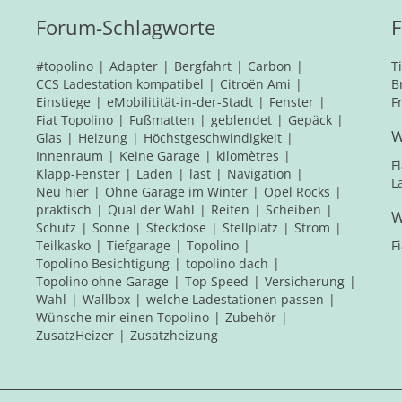
Forum-Schlagworte
F
#topolino
Adapter
Bergfahrt
Carbon
T
CCS Ladestation kompatibel
Citroën Ami
B
Einstiege
eMobilitität-in-der-Stadt
Fenster
F
Fiat Topolino
Fußmatten
geblendet
Gepäck
W
Glas
Heizung
Höchstgeschwindigkeit
Innenraum
Keine Garage
kilomètres
F
Klapp-Fenster
Laden
last
Navigation
L
Neu hier
Ohne Garage im Winter
Opel Rocks
praktisch
Qual der Wahl
Reifen
Scheiben
W
Schutz
Sonne
Steckdose
Stellplatz
Strom
Teilkasko
Tiefgarage
Topolino
F
Topolino Besichtigung
topolino dach
Topolino ohne Garage
Top Speed
Versicherung
Wahl
Wallbox
welche Ladestationen passen
Wünsche mir einen Topolino
Zubehör
ZusatzHeizer
Zusatzheizung