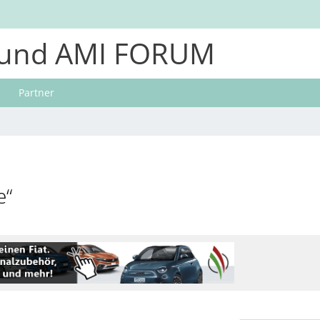
und AMI FORUM
Partner
e“