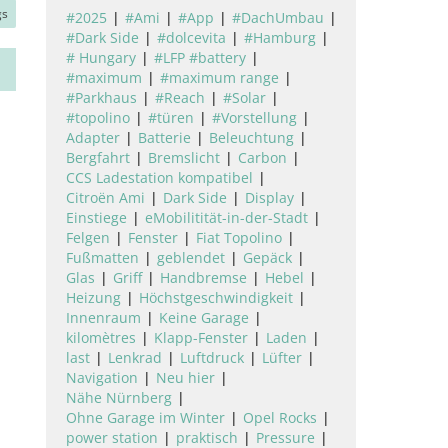
gs
#2025
#Ami
#App
#DachUmbau
#Dark Side
#dolcevita
#Hamburg
# Hungary
#LFP #battery
#maximum
#maximum range
#Parkhaus
#Reach
#Solar
#topolino
#türen
#Vorstellung
Adapter
Batterie
Beleuchtung
Bergfahrt
Bremslicht
Carbon
CCS Ladestation kompatibel
Citroën Ami
Dark Side
Display
Einstiege
eMobilitität-in-der-Stadt
Felgen
Fenster
Fiat Topolino
Fußmatten
geblendet
Gepäck
Glas
Griff
Handbremse
Hebel
Heizung
Höchstgeschwindigkeit
Innenraum
Keine Garage
kilomètres
Klapp-Fenster
Laden
last
Lenkrad
Luftdruck
Lüfter
Navigation
Neu hier
Nähe Nürnberg
Ohne Garage im Winter
Opel Rocks
power station
praktisch
Pressure