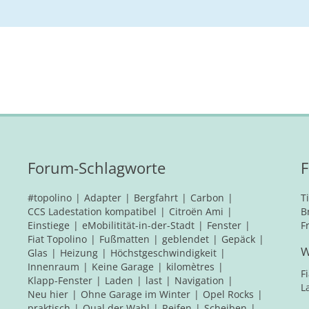
Forum-Schlagworte
F
#topolino
Adapter
Bergfahrt
Carbon
T
CCS Ladestation kompatibel
Citroën Ami
B
Einstiege
eMobilitität-in-der-Stadt
Fenster
F
Fiat Topolino
Fußmatten
geblendet
Gepäck
W
Glas
Heizung
Höchstgeschwindigkeit
Innenraum
Keine Garage
kilomètres
F
Klapp-Fenster
Laden
last
Navigation
L
Neu hier
Ohne Garage im Winter
Opel Rocks
praktisch
Qual der Wahl
Reifen
Scheiben