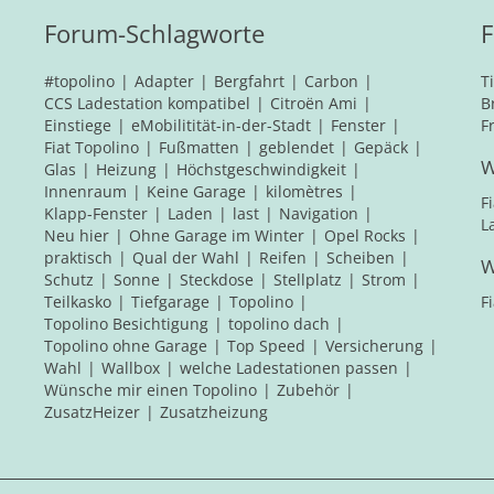
Forum-Schlagworte
F
#topolino
Adapter
Bergfahrt
Carbon
T
CCS Ladestation kompatibel
Citroën Ami
B
Einstiege
eMobilitität-in-der-Stadt
Fenster
F
Fiat Topolino
Fußmatten
geblendet
Gepäck
W
Glas
Heizung
Höchstgeschwindigkeit
Innenraum
Keine Garage
kilomètres
F
Klapp-Fenster
Laden
last
Navigation
L
Neu hier
Ohne Garage im Winter
Opel Rocks
praktisch
Qual der Wahl
Reifen
Scheiben
W
Schutz
Sonne
Steckdose
Stellplatz
Strom
Teilkasko
Tiefgarage
Topolino
F
Topolino Besichtigung
topolino dach
Topolino ohne Garage
Top Speed
Versicherung
Wahl
Wallbox
welche Ladestationen passen
Wünsche mir einen Topolino
Zubehör
ZusatzHeizer
Zusatzheizung