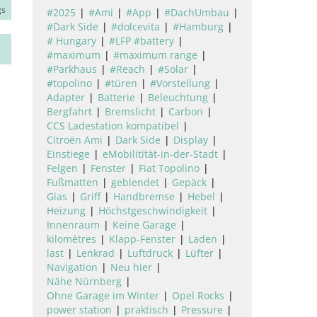
gs
#2025
#Ami
#App
#DachUmbau
#Dark Side
#dolcevita
#Hamburg
# Hungary
#LFP #battery
#maximum
#maximum range
#Parkhaus
#Reach
#Solar
#topolino
#türen
#Vorstellung
Adapter
Batterie
Beleuchtung
Bergfahrt
Bremslicht
Carbon
CCS Ladestation kompatibel
Citroën Ami
Dark Side
Display
Einstiege
eMobilitität-in-der-Stadt
Felgen
Fenster
Fiat Topolino
Fußmatten
geblendet
Gepäck
Glas
Griff
Handbremse
Hebel
Heizung
Höchstgeschwindigkeit
Innenraum
Keine Garage
kilomètres
Klapp-Fenster
Laden
last
Lenkrad
Luftdruck
Lüfter
Navigation
Neu hier
Nähe Nürnberg
Ohne Garage im Winter
Opel Rocks
power station
praktisch
Pressure