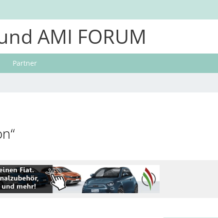
und AMI FORUM
Partner
on“