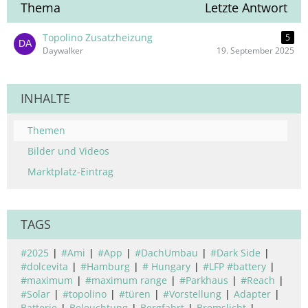
Thema
Letzte Antwort
Topolino Zusatzheizung
5
Daywalker
19. September 2025
INHALTE
Themen
Bilder und Videos
Marktplatz-Eintrag
TAGS
#2025
#Ami
#App
#DachUmbau
#Dark Side
#dolcevita
#Hamburg
# Hungary
#LFP #battery
#maximum
#maximum range
#Parkhaus
#Reach
#Solar
#topolino
#türen
#Vorstellung
Adapter
Batterie
Beleuchtung
Bergfahrt
Bremslicht