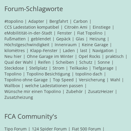
Forum-Schlagworte
#topolino
Adapter
Bergfahrt
Carbon
CCS Ladestation kompatibel
Citroën Ami
Einstiege
eMobilitität-in-der-Stadt
Fenster
Fiat Topolino
Fußmatten
geblendet
Gepäck
Glas
Heizung
Höchstgeschwindigkeit
Innenraum
Keine Garage
kilomètres
Klapp-Fenster
Laden
last
Navigation
Neu hier
Ohne Garage im Winter
Opel Rocks
praktisch
Qual der Wahl
Reifen
Scheiben
Schutz
Sonne
Steckdose
Stellplatz
Strom
Teilkasko
Tiefgarage
Topolino
Topolino Besichtigung
topolino dach
Topolino ohne Garage
Top Speed
Versicherung
Wahl
Wallbox
welche Ladestationen passen
Wünsche mir einen Topolino
Zubehör
ZusatzHeizer
Zusatzheizung
FCA Community's
Tipo Forum
124 Spider Forum
Fiat 500 Forum