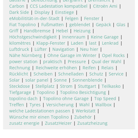
Carbon
CCS Ladestation kompatibel
Citroën Ami
Dark Side
Display
Einstiege
eMobilitität-in-der-Stadt
Felgen
Fenster
Fiat Topolino
Fußmatten
geblendet
Gepäck
Glas
Griff
Handbremse
Hebel
Heizung
Höchstgeschwindigkeit
Innenraum
Keine Garage
kilomètres
Klapp-Fenster
Laden
last
Lenkrad
Luftdruck
Lüfter
Navigation
Neu hier
Nähe Nürnberg
Ohne Garage im Winter
Opel Rocks
power station
praktisch
Pressure
Qual der Wahl
Rechnung
Reichweite erhöhen
Reifen
Relais
Rücklicht
Scheiben
Schnelladen
Schutz
Service
Solar
solar panel
Sonne
Sonnenblende
Steckdose
Stellplatz
Strom
Stuttgart
Teilkasko
Tiefgarage
Topolino
Topolino Besichtigung
topolino dach
Topolino ohne Garage
Top Speed
Treffen
Tyres
Versicherung
Wahl
Wallbox
welche Ladestationen passen
Werkstatt
Wünsche mir einen Topolino
Zubehör
zusatz energie
ZusatzHeizer
Zusatzheizung