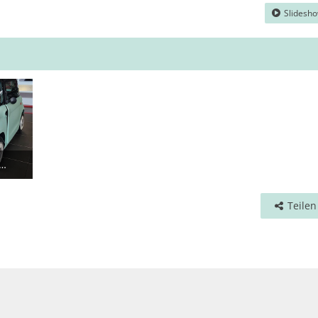
Slidesh
ll oder Liebesbeziehung??
2
Teilen