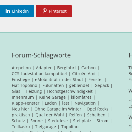
LinkedIn
Pinterest
Forum-Schlagworte
F
#topolino
Adapter
Bergfahrt
Carbon
T
CCS Ladestation kompatibel
Citroën Ami
B
Einstiege
eMobilitität-in-der-Stadt
Fenster
F
Fiat Topolino
Fußmatten
geblendet
Gepäck
W
Glas
Heizung
Höchstgeschwindigkeit
Innenraum
Keine Garage
kilomètres
F
Klapp-Fenster
Laden
last
Navigation
L
Neu hier
Ohne Garage im Winter
Opel Rocks
praktisch
Qual der Wahl
Reifen
Scheiben
W
Schutz
Sonne
Steckdose
Stellplatz
Strom
Teilkasko
Tiefgarage
Topolino
F