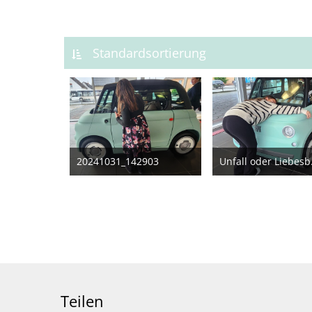
Standardsortierung
20241031_142903
Unfa
2. November 2024
2. November 2024
1
Teilen