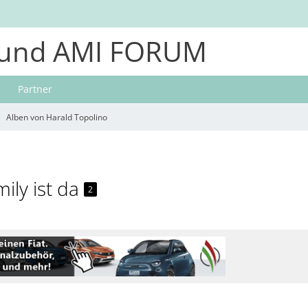
und AMI FORUM
Partner
Alben von Harald Topolino
ily ist da
2