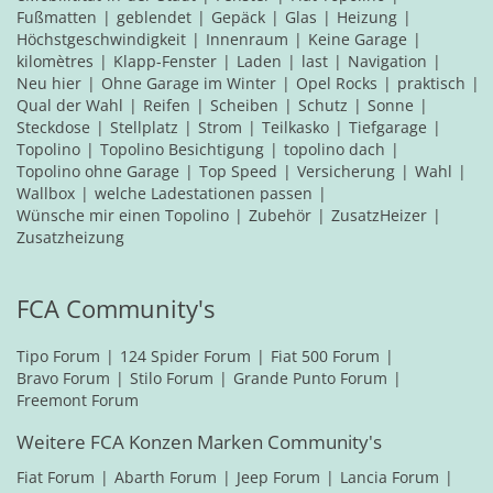
Fußmatten
geblendet
Gepäck
Glas
Heizung
Höchstgeschwindigkeit
Innenraum
Keine Garage
kilomètres
Klapp-Fenster
Laden
last
Navigation
Neu hier
Ohne Garage im Winter
Opel Rocks
praktisch
Qual der Wahl
Reifen
Scheiben
Schutz
Sonne
Steckdose
Stellplatz
Strom
Teilkasko
Tiefgarage
Topolino
Topolino Besichtigung
topolino dach
Topolino ohne Garage
Top Speed
Versicherung
Wahl
Wallbox
welche Ladestationen passen
Wünsche mir einen Topolino
Zubehör
ZusatzHeizer
Zusatzheizung
FCA Community's
Tipo Forum
124 Spider Forum
Fiat 500 Forum
Bravo Forum
Stilo Forum
Grande Punto Forum
Freemont Forum
Weitere FCA Konzen Marken Community's
Fiat Forum
Abarth Forum
Jeep Forum
Lancia Forum