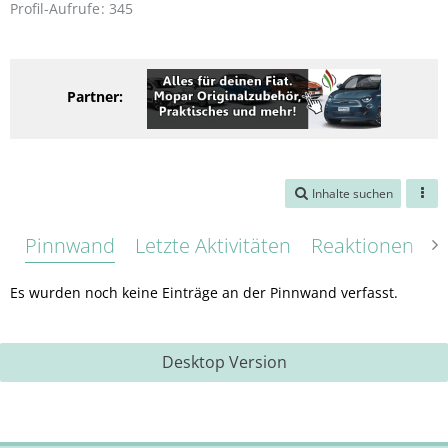
Profil-Aufrufe
345
Partner:
Inhalte suchen
Pinnwand
Letzte Aktivitäten
Reaktionen
Ü
Es wurden noch keine Einträge an der Pinnwand verfasst.
Desktop Version