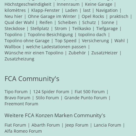
Höchstgeschwindigkeit
Innenraum
Keine Garage
kilomètres
Klapp-Fenster
Laden
last
Navigation
Neu hier
Ohne Garage im Winter
Opel Rocks
praktisch
Qual der Wahl
Reifen
Scheiben
Schutz
Sonne
Steckdose
Stellplatz
Strom
Teilkasko
Tiefgarage
Topolino
Topolino Besichtigung
topolino dach
Topolino ohne Garage
Top Speed
Versicherung
Wahl
Wallbox
welche Ladestationen passen
Wünsche mir einen Topolino
Zubehör
ZusatzHeizer
Zusatzheizung
FCA Community's
Tipo Forum
124 Spider Forum
Fiat 500 Forum
Bravo Forum
Stilo Forum
Grande Punto Forum
Freemont Forum
Weitere FCA Konzen Marken Community's
Fiat Forum
Abarth Forum
Jeep Forum
Lancia Forum
Alfa Romeo Forum