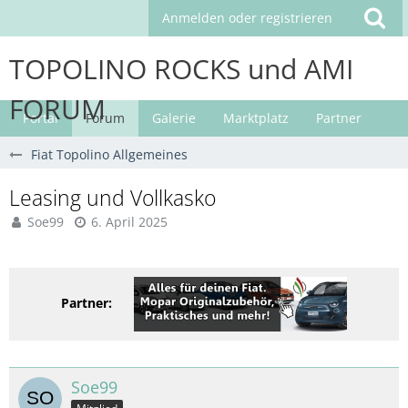
Anmelden oder registrieren
TOPOLINO ROCKS und AMI
FORUM
Portal
Forum
Galerie
Marktplatz
Partner
Fiat Topolino Allgemeines
Leasing und Vollkasko
Soe99
6. April 2025
Partner:
Soe99