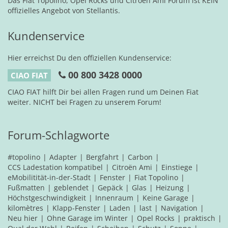
Das Fiat Topolino, Opel Rocks und Citroën Ami Forum ist KEIN
offizielles Angebot von Stellantis.
Kundenservice
Hier erreichst Du den offiziellen Kundenservice:
00 800 3428 0000
CIAO FIAT
CIAO FIAT hilft Dir bei allen Fragen rund um Deinen Fiat
weiter. NICHT bei Fragen zu unserem Forum!
Forum-Schlagworte
#topolino
Adapter
Bergfahrt
Carbon
CCS Ladestation kompatibel
Citroën Ami
Einstiege
eMobilitität-in-der-Stadt
Fenster
Fiat Topolino
Fußmatten
geblendet
Gepäck
Glas
Heizung
Höchstgeschwindigkeit
Innenraum
Keine Garage
kilomètres
Klapp-Fenster
Laden
last
Navigation
Neu hier
Ohne Garage im Winter
Opel Rocks
praktisch