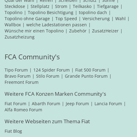
Qual der Wahl
Reifen
Scheiben
Schutz
Sonne
Steckdose
Stellplatz
Strom
Teilkasko
Tiefgarage
Topolino
Topolino Besichtigung
topolino dach
Topolino ohne Garage
Top Speed
Versicherung
Wahl
Wallbox
welche Ladestationen passen
Wünsche mir einen Topolino
Zubehör
ZusatzHeizer
Zusatzheizung
FCA Community's
Tipo Forum
124 Spider Forum
Fiat 500 Forum
Bravo Forum
Stilo Forum
Grande Punto Forum
Freemont Forum
Weitere FCA Konzen Marken Community's
Fiat Forum
Abarth Forum
Jeep Forum
Lancia Forum
Alfa Romeo Forum
Weitere Webseiten zum Thema Fiat
Fiat Blog