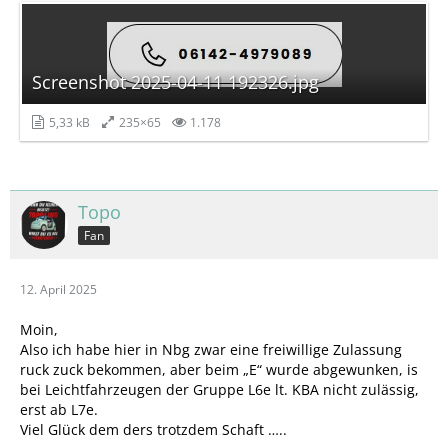
Screenshot 2025-04-11 192326.jpg
5,33 kB
235×65
1.178
Topo
Fan
12. April 2025
Moin,
Also ich habe hier in Nbg zwar eine freiwillige Zulassung
ruck zuck bekommen, aber beim „E“ wurde abgewunken, is
bei Leichtfahrzeugen der Gruppe L6e lt. KBA nicht zulässig,
erst ab L7e.
Viel Glück dem ders trotzdem Schaft …..