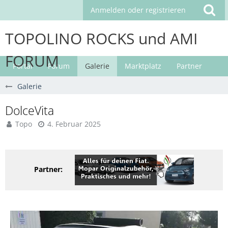
Anmelden oder registrieren
TOPOLINO ROCKS und AMI
FORUM
Portal
Forum
Galerie
Marktplatz
Partner
Galerie
DolceVita
Topo
4. Februar 2025
Partner: