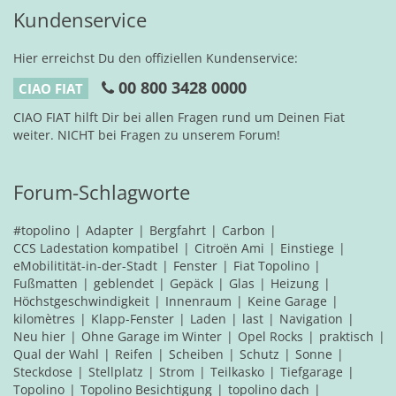
Kundenservice
Hier erreichst Du den offiziellen Kundenservice:
00 800 3428 0000
CIAO FIAT
CIAO FIAT hilft Dir bei allen Fragen rund um Deinen Fiat
weiter. NICHT bei Fragen zu unserem Forum!
Forum-Schlagworte
#topolino
Adapter
Bergfahrt
Carbon
CCS Ladestation kompatibel
Citroën Ami
Einstiege
eMobilitität-in-der-Stadt
Fenster
Fiat Topolino
Fußmatten
geblendet
Gepäck
Glas
Heizung
Höchstgeschwindigkeit
Innenraum
Keine Garage
kilomètres
Klapp-Fenster
Laden
last
Navigation
Neu hier
Ohne Garage im Winter
Opel Rocks
praktisch
Qual der Wahl
Reifen
Scheiben
Schutz
Sonne
Steckdose
Stellplatz
Strom
Teilkasko
Tiefgarage
Topolino
Topolino Besichtigung
topolino dach