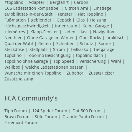
#topolino
Adapter
Bergfahrt
Carbon
CCS Ladestation kompatibel
Citroën Ami
Einstiege
eMobilitität-in-der-Stadt
Fenster
Fiat Topolino
Fußmatten
geblendet
Gepäck
Glas
Heizung
Höchstgeschwindigkeit
Innenraum
Keine Garage
kilomètres
Klapp-Fenster
Laden
last
Navigation
Neu hier
Ohne Garage im Winter
Opel Rocks
praktisch
Qual der Wahl
Reifen
Scheiben
Schutz
Sonne
Steckdose
Stellplatz
Strom
Teilkasko
Tiefgarage
Topolino
Topolino Besichtigung
topolino dach
Topolino ohne Garage
Top Speed
Versicherung
Wahl
Wallbox
welche Ladestationen passen
Wünsche mir einen Topolino
Zubehör
ZusatzHeizer
Zusatzheizung
FCA Community's
Tipo Forum
124 Spider Forum
Fiat 500 Forum
Bravo Forum
Stilo Forum
Grande Punto Forum
Freemont Forum