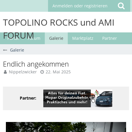
Anmelden oder registrieren
TOPOLINO ROCKS und AMI
FORUM
Portal
Forum
Galerie
Marktplatz
Partner
Galerie
Endlich angekommen
Nippelzwicker
22. Mai 2025
Partner: