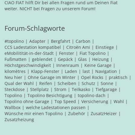
CIAO FIAT hilft Dir bei allen Fragen rund um Deinen Fiat
weiter. NICHT bei Fragen zu unserem Forum!
Forum-Schlagworte
#topolino
Adapter
Bergfahrt
Carbon
CCS Ladestation kompatibel
Citroën Ami
Einstiege
eMobilitität-in-der-Stadt
Fenster
Fiat Topolino
Fußmatten
geblendet
Gepäck
Glas
Heizung
Höchstgeschwindigkeit
Innenraum
Keine Garage
kilomètres
Klapp-Fenster
Laden
last
Navigation
Neu hier
Ohne Garage im Winter
Opel Rocks
praktisch
Qual der Wahl
Reifen
Scheiben
Schutz
Sonne
Steckdose
Stellplatz
Strom
Teilkasko
Tiefgarage
Topolino
Topolino Besichtigung
topolino dach
Topolino ohne Garage
Top Speed
Versicherung
Wahl
Wallbox
welche Ladestationen passen
Wünsche mir einen Topolino
Zubehör
ZusatzHeizer
Zusatzheizung