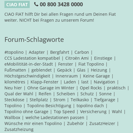
00 800 3428 0000
CIAO FIAT
CIAO FIAT hilft Dir bei allen Fragen rund um Deinen Fiat
weiter. NICHT bei Fragen zu unserem Forum!
Forum-Schlagworte
#topolino
Adapter
Bergfahrt
Carbon
CCS Ladestation kompatibel
Citroën Ami
Einstiege
eMobilitität-in-der-Stadt
Fenster
Fiat Topolino
Fußmatten
geblendet
Gepäck
Glas
Heizung
Höchstgeschwindigkeit
Innenraum
Keine Garage
kilomètres
Klapp-Fenster
Laden
last
Navigation
Neu hier
Ohne Garage im Winter
Opel Rocks
praktisch
Qual der Wahl
Reifen
Scheiben
Schutz
Sonne
Steckdose
Stellplatz
Strom
Teilkasko
Tiefgarage
Topolino
Topolino Besichtigung
topolino dach
Topolino ohne Garage
Top Speed
Versicherung
Wahl
Wallbox
welche Ladestationen passen
Wünsche mir einen Topolino
Zubehör
ZusatzHeizer
Zusatzheizung