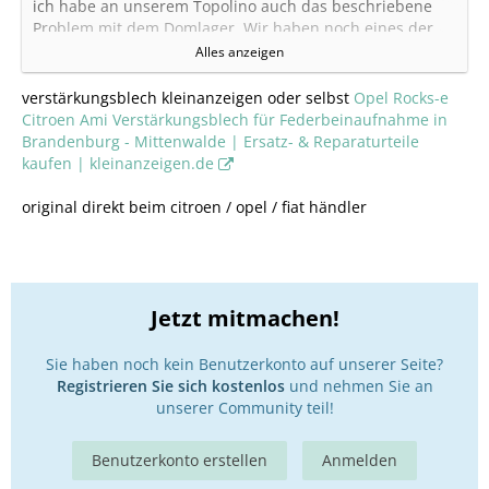
ich habe an unserem Topolino auch das beschriebene
Problem mit dem Domlager. Wir haben noch eines der
ersten Modelle ohne eine Verstärkung. Daher die Frage.
Alles anzeigen
Kann mir jemand sagen, wo ich das Verstärkungsblech
verstärkungsblech kleinanzeigen oder selbst
Opel Rocks-e
oder auch das neue Originalteil kaufen kann.
Citroen Ami Verstärkungsblech für Federbeinaufnahme in
Brandenburg - Mittenwalde | Ersatz- & Reparaturteile
Viele Grüße
kaufen | kleinanzeigen.de
original direkt beim citroen / opel / fiat händler
Jetzt mitmachen!
Sie haben noch kein Benutzerkonto auf unserer Seite?
Registrieren Sie sich kostenlos
und nehmen Sie an
unserer Community teil!
Benutzerkonto erstellen
Anmelden