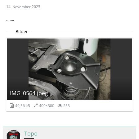
14. November 2025
…….
Bilder
IMG_0564.jpeg
49,36 kB
400×300
253
Topo