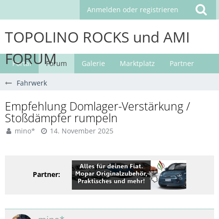
Anmelden oder registrieren
TOPOLINO ROCKS und AMI
FORUM
Portal
Forum
Galerie
Marktplatz
Partner
Fahrwerk
Empfehlung Domlager-Verstärkung /
Stoßdämpfer rumpeln
mino*
14. November 2025
Partner: