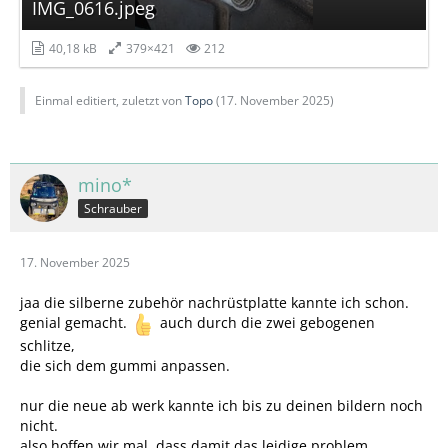
IMG_0616.jpeg
40,18 kB
379×421
212
Einmal editiert, zuletzt von
Topo
(
17. November 2025
)
mino*
Schrauber
17. November 2025
jaa die silberne zubehör nachrüstplatte kannte ich schon.
genial gemacht.
auch durch die zwei gebogenen
schlitze,
die sich dem gummi anpassen.
nur die neue ab werk kannte ich bis zu deinen bildern noch
nicht.
also hoffen wir mal, dass damit das leidige problem