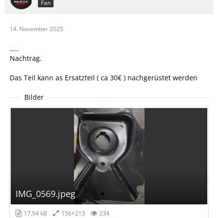
Fan
14. November 2025
…..
Nachtrag.
Das Teil kann as Ersatzteil ( ca 30€ ) nachgerüstet werden
Bilder
IMG_0569.jpeg
17,94 kB
156×213
234