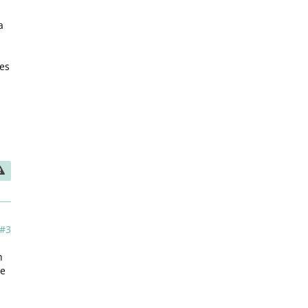
a
es
#3
h
ie