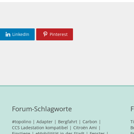
LinkedIn
Pinterest
Forum-Schlagworte
F
#topolino
Adapter
Bergfahrt
Carbon
T
CCS Ladestation kompatibel
Citroën Ami
B
Einstiege
eMobilitität-in-der-Stadt
Fenster
F