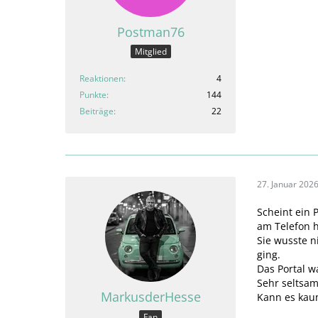
Postman76
Mitglied
Reaktionen
4
Punkte
144
Beiträge
22
27. Januar 202
Scheint ein 
am Telefon h
Sie wusste n
ging.
Das Portal wa
Sehr seltsam
MarkusderHesse
Kann es kau
Fan