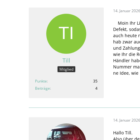
14. Januar 202
Moin Ihr L
Defekt, soda
auch heute n
hab zwar auc
und Zahlungs
wie Ihr die 
Till
Händler hab
Nummer man 
Mitglied
ne Idee, wie
Punkte
35
Beiträge
4
14. Januar 202
Hallo Till.
Also über de