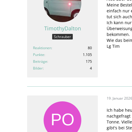
Meine Beste
einfach nur 
tut sich auch
Ich kann nur
TimothyDalton
Überweisung
bekommen.
Schrauber
Wie das beim 
Lg Tim
Reaktionen
80
Punkte
1.105
Beiträge
175
Bilder
4
19. Januar 202
Ich habe heu
nachgefragt 
Tonne. Viell
gibt's bei Ste