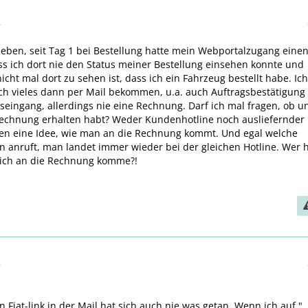
6
ieben, seit Tag 1 bei Bestellung hatte mein Webportalzugang eine
ss ich dort nie den Status meiner Bestellung einsehen konnte und
icht mal dort zu sehen ist, dass ich ein Fahrzeug bestellt habe. Ich
h vieles dann per Mail bekommen, u.a. auch Auftragsbestätigung
eingang, allerdings nie eine Rechnung. Darf ich mal fragen, ob u
Rechnung erhalten habt? Weder Kundenhotline noch ausliefernder
en eine Idee, wie man an die Rechnung kommt. Und egal welche
anruft, man landet immer wieder bei der gleichen Hotline. Wer 
 ich an die Rechnung komme?!
6
n Fiat-link in der Mail hat sich auch nie was getan. Wenn ich auf "