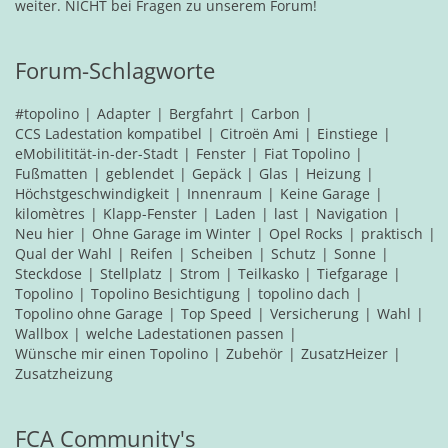
weiter. NICHT bei Fragen zu unserem Forum!
Forum-Schlagworte
#topolino
Adapter
Bergfahrt
Carbon
CCS Ladestation kompatibel
Citroën Ami
Einstiege
eMobilitität-in-der-Stadt
Fenster
Fiat Topolino
Fußmatten
geblendet
Gepäck
Glas
Heizung
Höchstgeschwindigkeit
Innenraum
Keine Garage
kilomètres
Klapp-Fenster
Laden
last
Navigation
Neu hier
Ohne Garage im Winter
Opel Rocks
praktisch
Qual der Wahl
Reifen
Scheiben
Schutz
Sonne
Steckdose
Stellplatz
Strom
Teilkasko
Tiefgarage
Topolino
Topolino Besichtigung
topolino dach
Topolino ohne Garage
Top Speed
Versicherung
Wahl
Wallbox
welche Ladestationen passen
Wünsche mir einen Topolino
Zubehör
ZusatzHeizer
Zusatzheizung
FCA Community's