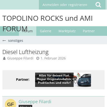
Anmelden oder registrieren
TOPOLINO ROCKS und AMI
FORUM
Portal
Forum
Galerie
Marktplatz
Partner
sonstiges
Diesel Luftheizung
Giuseppe Filardi
1. Februar 2026
Partner:
Giuseppe Filardi