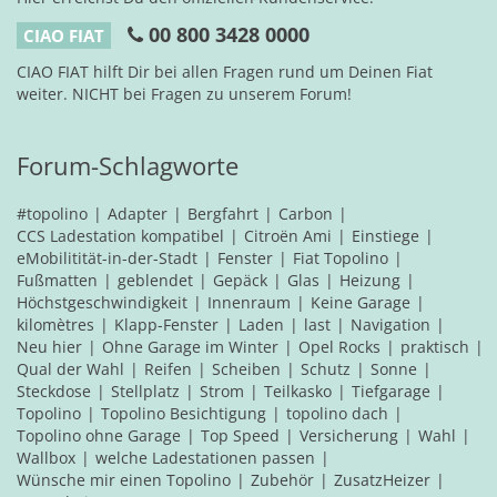
00 800 3428 0000
CIAO FIAT
CIAO FIAT hilft Dir bei allen Fragen rund um Deinen Fiat
weiter. NICHT bei Fragen zu unserem Forum!
Forum-Schlagworte
#topolino
Adapter
Bergfahrt
Carbon
CCS Ladestation kompatibel
Citroën Ami
Einstiege
eMobilitität-in-der-Stadt
Fenster
Fiat Topolino
Fußmatten
geblendet
Gepäck
Glas
Heizung
Höchstgeschwindigkeit
Innenraum
Keine Garage
kilomètres
Klapp-Fenster
Laden
last
Navigation
Neu hier
Ohne Garage im Winter
Opel Rocks
praktisch
Qual der Wahl
Reifen
Scheiben
Schutz
Sonne
Steckdose
Stellplatz
Strom
Teilkasko
Tiefgarage
Topolino
Topolino Besichtigung
topolino dach
Topolino ohne Garage
Top Speed
Versicherung
Wahl
Wallbox
welche Ladestationen passen
Wünsche mir einen Topolino
Zubehör
ZusatzHeizer