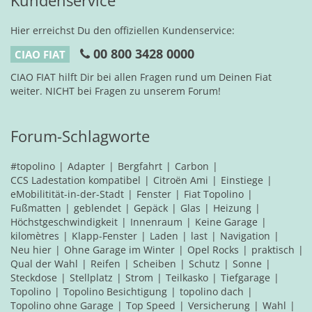
Kundenservice
Hier erreichst Du den offiziellen Kundenservice:
00 800 3428 0000
CIAO FIAT
CIAO FIAT hilft Dir bei allen Fragen rund um Deinen Fiat
weiter. NICHT bei Fragen zu unserem Forum!
Forum-Schlagworte
#topolino
Adapter
Bergfahrt
Carbon
CCS Ladestation kompatibel
Citroën Ami
Einstiege
eMobilitität-in-der-Stadt
Fenster
Fiat Topolino
Fußmatten
geblendet
Gepäck
Glas
Heizung
Höchstgeschwindigkeit
Innenraum
Keine Garage
kilomètres
Klapp-Fenster
Laden
last
Navigation
Neu hier
Ohne Garage im Winter
Opel Rocks
praktisch
Qual der Wahl
Reifen
Scheiben
Schutz
Sonne
Steckdose
Stellplatz
Strom
Teilkasko
Tiefgarage
Topolino
Topolino Besichtigung
topolino dach
Topolino ohne Garage
Top Speed
Versicherung
Wahl