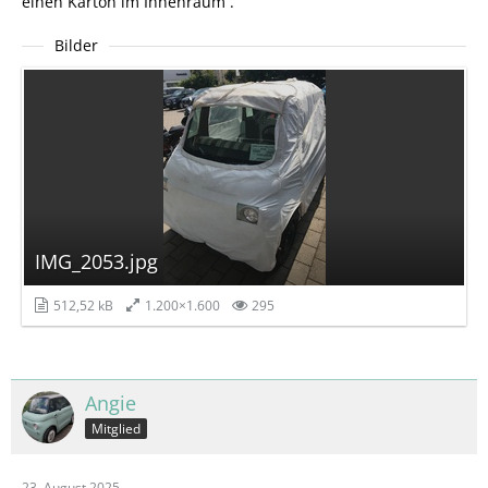
einen Karton im Innenraum .
Bilder
IMG_2053.jpg
512,52 kB
1.200×1.600
295
Angie
Mitglied
23. August 2025