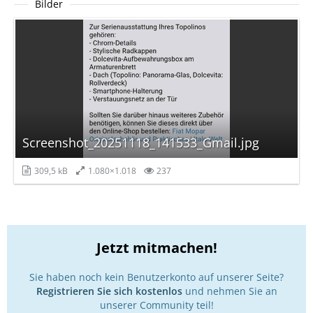
Bilder
Screenshot_20251118_141533_Gmail.jpg
309,5 kB
1.080×1.018
237
Jetzt mitmachen!
Sie haben noch kein Benutzerkonto auf unserer Seite?
Registrieren Sie sich kostenlos
und nehmen Sie an
unserer Community teil!