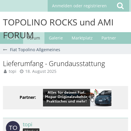
Anmelden oder registrieren
TOPOLINO ROCKS und AMI
FORUM
Portal
Forum
Galerie
Marktplatz
Partner
Fiat Topolino Allgemeines
Lieferumfang - Grundausstattung
topi
18. August 2025
Partner:
topi