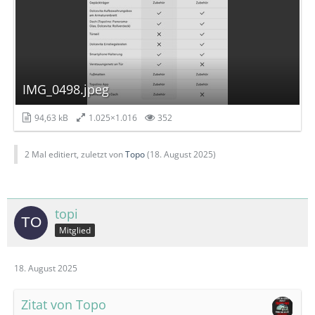
IMG_0498.jpeg
94,63 kB
1.025×1.016
352
2 Mal editiert, zuletzt von
Topo
(
18. August 2025
)
topi
Mitglied
18. August 2025
Zitat von Topo