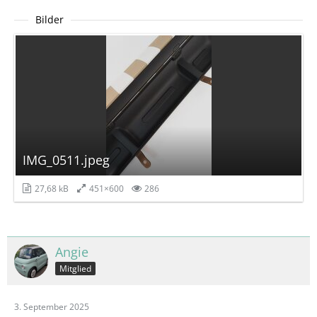
Bilder
IMG_0511.jpeg
27,68 kB
451×600
286
Angie
Mitglied
3. September 2025