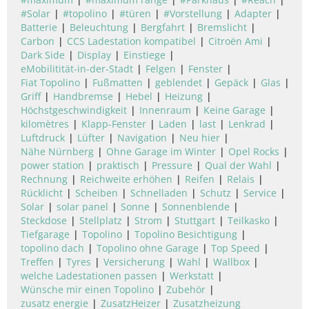
#Solar
#topolino
#türen
#Vorstellung
Adapter
Batterie
Beleuchtung
Bergfahrt
Bremslicht
Carbon
CCS Ladestation kompatibel
Citroën Ami
Dark Side
Display
Einstiege
eMobilitität-in-der-Stadt
Felgen
Fenster
Fiat Topolino
Fußmatten
geblendet
Gepäck
Glas
Griff
Handbremse
Hebel
Heizung
Höchstgeschwindigkeit
Innenraum
Keine Garage
kilomètres
Klapp-Fenster
Laden
last
Lenkrad
Luftdruck
Lüfter
Navigation
Neu hier
Nähe Nürnberg
Ohne Garage im Winter
Opel Rocks
power station
praktisch
Pressure
Qual der Wahl
Rechnung
Reichweite erhöhen
Reifen
Relais
Rücklicht
Scheiben
Schnelladen
Schutz
Service
Solar
solar panel
Sonne
Sonnenblende
Steckdose
Stellplatz
Strom
Stuttgart
Teilkasko
Tiefgarage
Topolino
Topolino Besichtigung
topolino dach
Topolino ohne Garage
Top Speed
Treffen
Tyres
Versicherung
Wahl
Wallbox
welche Ladestationen passen
Werkstatt
Wünsche mir einen Topolino
Zubehör
zusatz energie
ZusatzHeizer
Zusatzheizung