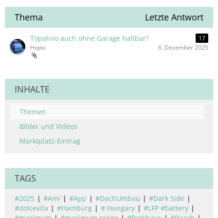
Thema
Letzte Antwort
Topolino auch ohne Garage haltbar?
17
Hopsi
6. Dezember 2025
INHALTE
Themen
Bilder und Videos
Marktplatz-Eintrag
TAGS
#2025
#Ami
#App
#DachUmbau
#Dark Side
#dolcevita
#Hamburg
# Hungary
#LFP #battery
#maximum
#maximum range
#Parkhaus
#Reach