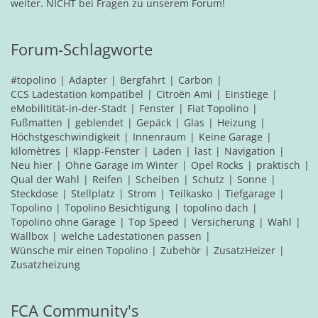
weiter. NICHT bei Fragen zu unserem Forum!
Forum-Schlagworte
#topolino
Adapter
Bergfahrt
Carbon
CCS Ladestation kompatibel
Citroën Ami
Einstiege
eMobilitität-in-der-Stadt
Fenster
Fiat Topolino
Fußmatten
geblendet
Gepäck
Glas
Heizung
Höchstgeschwindigkeit
Innenraum
Keine Garage
kilomètres
Klapp-Fenster
Laden
last
Navigation
Neu hier
Ohne Garage im Winter
Opel Rocks
praktisch
Qual der Wahl
Reifen
Scheiben
Schutz
Sonne
Steckdose
Stellplatz
Strom
Teilkasko
Tiefgarage
Topolino
Topolino Besichtigung
topolino dach
Topolino ohne Garage
Top Speed
Versicherung
Wahl
Wallbox
welche Ladestationen passen
Wünsche mir einen Topolino
Zubehör
ZusatzHeizer
Zusatzheizung
FCA Community's