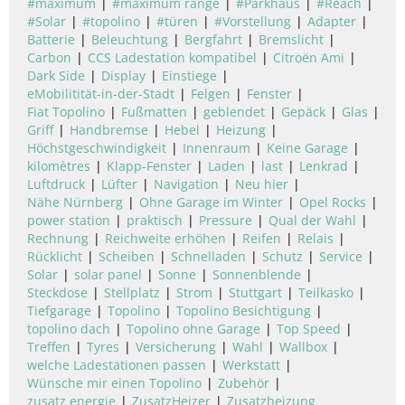
#maximum
#maximum range
#Parkhaus
#Reach
#Solar
#topolino
#türen
#Vorstellung
Adapter
Batterie
Beleuchtung
Bergfahrt
Bremslicht
Carbon
CCS Ladestation kompatibel
Citroën Ami
Dark Side
Display
Einstiege
eMobilitität-in-der-Stadt
Felgen
Fenster
Fiat Topolino
Fußmatten
geblendet
Gepäck
Glas
Griff
Handbremse
Hebel
Heizung
Höchstgeschwindigkeit
Innenraum
Keine Garage
kilomètres
Klapp-Fenster
Laden
last
Lenkrad
Luftdruck
Lüfter
Navigation
Neu hier
Nähe Nürnberg
Ohne Garage im Winter
Opel Rocks
power station
praktisch
Pressure
Qual der Wahl
Rechnung
Reichweite erhöhen
Reifen
Relais
Rücklicht
Scheiben
Schnelladen
Schutz
Service
Solar
solar panel
Sonne
Sonnenblende
Steckdose
Stellplatz
Strom
Stuttgart
Teilkasko
Tiefgarage
Topolino
Topolino Besichtigung
topolino dach
Topolino ohne Garage
Top Speed
Treffen
Tyres
Versicherung
Wahl
Wallbox
welche Ladestationen passen
Werkstatt
Wünsche mir einen Topolino
Zubehör
zusatz energie
ZusatzHeizer
Zusatzheizung