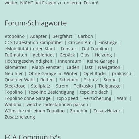
weiter. NICHT bei Fragen zu unserem Forum!
Forum-Schlagworte
#topolino
Adapter
Bergfahrt
Carbon
CCS Ladestation kompatibel
Citroën Ami
Einstiege
eMobilitität-in-der-Stadt
Fenster
Fiat Topolino
Fußmatten
geblendet
Gepäck
Glas
Heizung
Höchstgeschwindigkeit
Innenraum
Keine Garage
kilomètres
Klapp-Fenster
Laden
last
Navigation
Neu hier
Ohne Garage im Winter
Opel Rocks
praktisch
Qual der Wahl
Reifen
Scheiben
Schutz
Sonne
Steckdose
Stellplatz
Strom
Teilkasko
Tiefgarage
Topolino
Topolino Besichtigung
topolino dach
Topolino ohne Garage
Top Speed
Versicherung
Wahl
Wallbox
welche Ladestationen passen
Wünsche mir einen Topolino
Zubehör
ZusatzHeizer
Zusatzheizung
FCA Community's