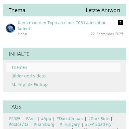
Thema
Letzte Antwort
Kann man den Topo an einer CCS Ladestation
7
laden?
Hopsi
22. September 2025
INHALTE
Themen
Bilder und Videos
Marktplatz-Eintrag
TAGS
#2025
#Ami
#App
#DachUmbau
#Dark Side
#dolcevita
#Hamburg
# Hungary
#LFP #battery