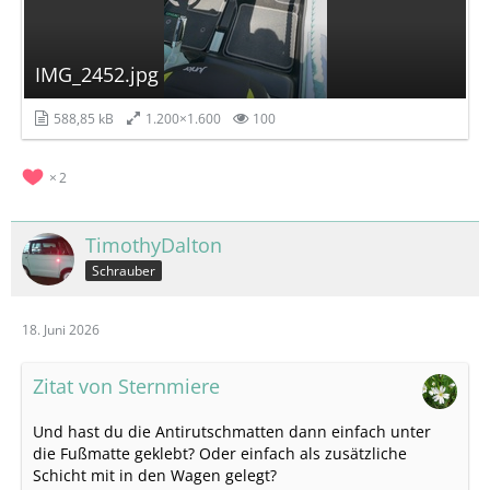
IMG_2452.jpg
588,85 kB
1.200×1.600
100
2
TimothyDalton
Schrauber
18. Juni 2026
Zitat von Sternmiere
Und hast du die Antirutschmatten dann einfach unter
die Fußmatte geklebt? Oder einfach als zusätzliche
Schicht mit in den Wagen gelegt?