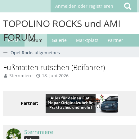
Anmelden oder registrieren
TOPOLINO ROCKS und AMI
FORUM
Portal
Forum
Galerie
Marktplatz
Partner
Opel Rocks allgemeines
Fußmatten rutschen (Beifahrer)
Sternmiere
18. Juni 2026
Partner:
Sternmiere