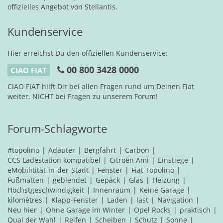
offizielles Angebot von Stellantis.
Kundenservice
Hier erreichst Du den offiziellen Kundenservice:
00 800 3428 0000
CIAO FIAT
CIAO FIAT hilft Dir bei allen Fragen rund um Deinen Fiat
weiter. NICHT bei Fragen zu unserem Forum!
Forum-Schlagworte
#topolino
Adapter
Bergfahrt
Carbon
CCS Ladestation kompatibel
Citroën Ami
Einstiege
eMobilitität-in-der-Stadt
Fenster
Fiat Topolino
Fußmatten
geblendet
Gepäck
Glas
Heizung
Höchstgeschwindigkeit
Innenraum
Keine Garage
kilomètres
Klapp-Fenster
Laden
last
Navigation
Neu hier
Ohne Garage im Winter
Opel Rocks
praktisch
Qual der Wahl
Reifen
Scheiben
Schutz
Sonne