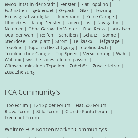
eMobilitität-in-der-Stadt
Fenster
Fiat Topolino
Fußmatten
geblendet
Gepäck
Glas
Heizung
Höchstgeschwindigkeit
Innenraum
Keine Garage
kilomètres
Klapp-Fenster
Laden
last
Navigation
Neu hier
Ohne Garage im Winter
Opel Rocks
praktisch
Qual der Wahl
Reifen
Scheiben
Schutz
Sonne
Steckdose
Stellplatz
Strom
Teilkasko
Tiefgarage
Topolino
Topolino Besichtigung
topolino dach
Topolino ohne Garage
Top Speed
Versicherung
Wahl
Wallbox
welche Ladestationen passen
Wünsche mir einen Topolino
Zubehör
ZusatzHeizer
Zusatzheizung
FCA Community's
Tipo Forum
124 Spider Forum
Fiat 500 Forum
Bravo Forum
Stilo Forum
Grande Punto Forum
Freemont Forum
Weitere FCA Konzen Marken Community's